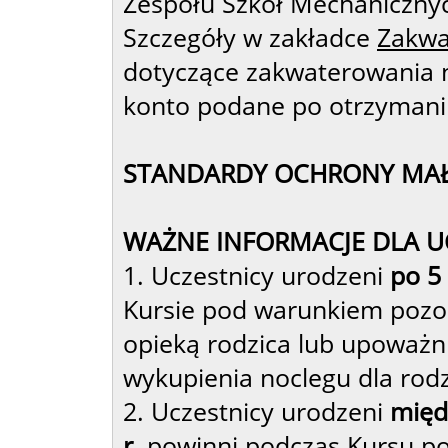
Zespołu Szkół Mechanicznyc
Szczegóły w zakładce
Zakwa
dotyczące zakwaterowania 
konto podane po otrzymaniu
STANDARDY OCHRONY MAŁ
WAŻNE INFORMACJE DLA U
1. Uczestnicy urodzeni
po 5 
Kursie pod warunkiem pozo
opieką rodzica lub upoważn
wykupienia noclegu dla rodz
2. Uczestnicy urodzeni
międz
r.
powinni podczas Kursu po