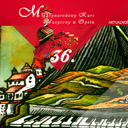
AKTUALNOŚ
36.