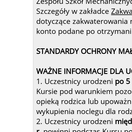
Zespołu Szkół Mechanicznyc
Szczegóły w zakładce
Zakwa
dotyczące zakwaterowania 
konto podane po otrzymaniu
STANDARDY OCHRONY MAŁ
WAŻNE INFORMACJE DLA U
1. Uczestnicy urodzeni
po 5 
Kursie pod warunkiem pozo
opieką rodzica lub upoważn
wykupienia noclegu dla rodz
2. Uczestnicy urodzeni
międz
r.
powinni podczas Kursu po