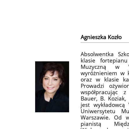
​Agnieszka Kozło
Absolwentka Szk
klasie fortepian
Muzyczną w W
wyróżnieniem w kl
oraz w klasie ka
Prowadzi ożywio
współpracując z
Bauer, B. Koziak, 
jest wykładowcą 
Uniwersytetu M
Warszawie. Od wi
pianistą Międ