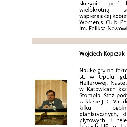
skrzypiec prof.
wielokrotną st
wspierającej kobie
Women's Club Po
im. Feliksa Nowowi
Wojciech Kopczak
Naukę gry na forte
st. w Opolu, gd
Hellerowej. Nast
w Katowicach kszt
Stompla. Staż pod
w klasie J. C. Van
kilku ogóln
pianistycznych, 
płytowych i tel
krajach UE, w Ja