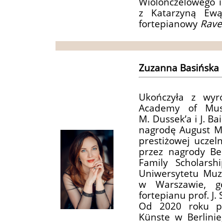
Wiolonczelowego i
z Katarzyną Ewą
fortepianowy
Rave
Zuzanna Basińska
Ukończyła z wyr
Academy of Mus
M. Dussek’a i J. B
nagrodę August Ma
prestiżowej uczel
przez nagrody Be
Family Scholarsh
Uniwersytetu Muz
w Warszawie, gd
fortepianu prof. J.
Od 2020 roku pr
Künste w Berlinie