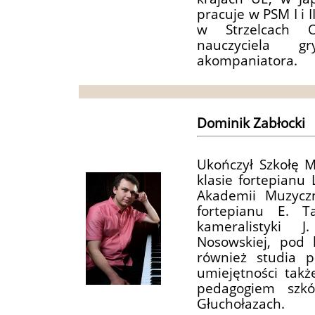
pracuje w PSM I i I
w Strzelcach O
nauczyciela 
akompaniatora.
Dominik Zabłocki
Ukończył Szkołę M
klasie fortepianu
Akademii Muzycz
fortepianu E. T
kameralistyki 
Nosowskiej, pod 
również studia p
umiejętności takż
pedagogiem szk
Głuchołazach.